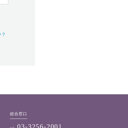
か？
総合窓口
03-3256-2001
tel: