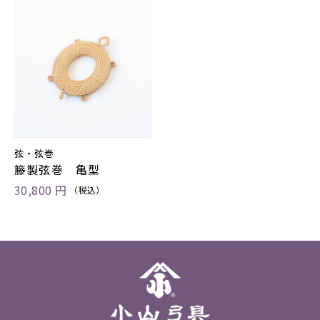
弦・弦巻
籐製弦巻 亀型
30,800 円
（税込）