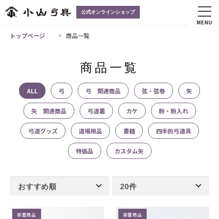
公式オンラインショップ
MENU
トップページ
商品一覧
商品一覧
ALL
弓
弓 関連商品
弦・弦巻
矢
矢 関連商品
弓道着
カケ
粉・粉入れ
弓道グッズ
道場用品
書籍
四半的弓道具
特価品
カスタム矢
新着商品
新着商品