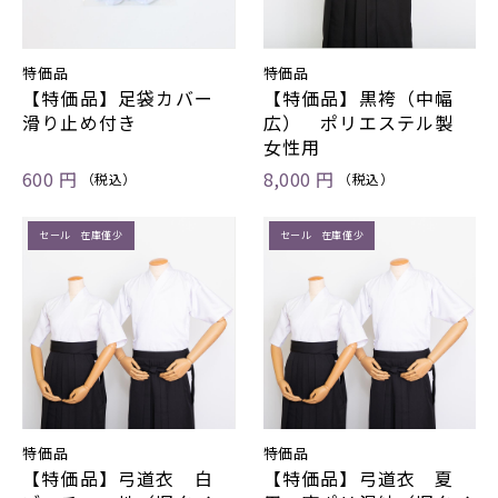
特価品
特価品
【特価品】足袋カバー
【特価品】黒袴（中幅
滑り止め付き
広） ポリエステル製
女性用
600 円
8,000 円
（税込）
（税込）
セール 在庫僅少
セール 在庫僅少
特価品
特価品
【特価品】弓道衣 白
【特価品】弓道衣 夏