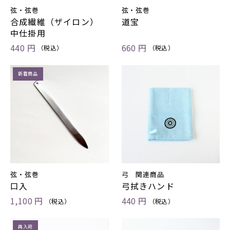
弦・弦巻
弦・弦巻
合成繊維（ザイロン）
道宝
中仕掛用
440 円
660 円
（税込）
（税込）
新着商品
弦・弦巻
弓 関連商品
口入
弓拭きハンド
1,100 円
440 円
（税込）
（税込）
再入荷