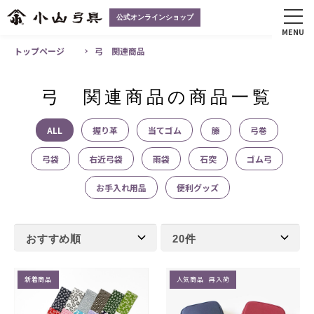
公式オンラインショップ
MENU
トップページ
弓 関連商品
弓 関連商品の商品一覧
ALL
握り革
当てゴム
籐
弓巻
弓袋
右近弓袋
雨袋
石突
ゴム弓
お手入れ用品
便利グッズ
新着商品
人気商品 再入荷