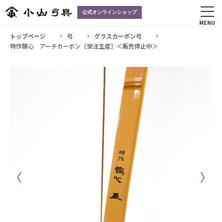
公式オンラインショップ
MENU
トップページ
弓
グラスカーボン弓
特作鵠心 アーチカーボン［受注生産］＜販売停止中＞