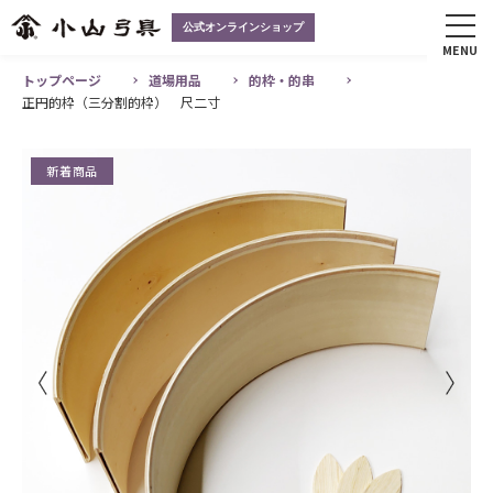
公式オンラインショップ
MENU
トップページ
道場用品
的枠・的串
正円的枠（三分割的枠） 尺二寸
新着商品