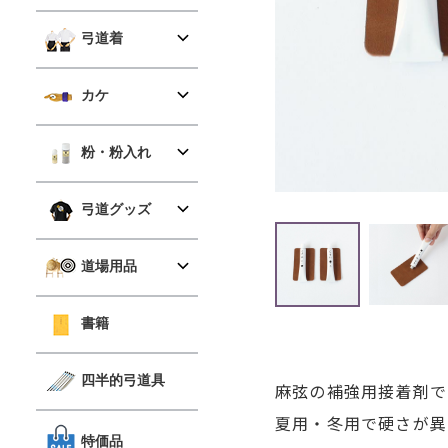
弓道着
カケ
粉・粉入れ
弓道グッズ
道場用品
書籍
四半的弓道具
麻弦の補強用接着剤で
夏用・冬用で硬さが異
特価品