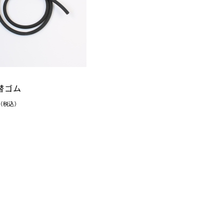
品
替ゴム
（税込）