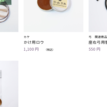
カケ
弓 関連商
かけ用ロウ
座右弓用
1,100 円
550 円
お買い物を続ける
カートへ進む
（税込）