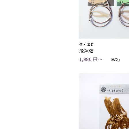
弦・弦巻
飛翔弦
1,980 円〜
（税込）