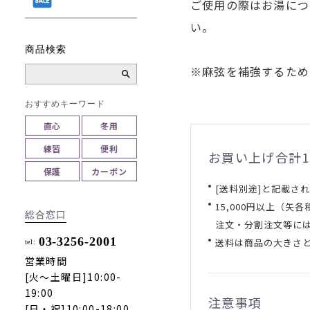
ご使用の際はお湯につ
い。
商品検索
※麻弦を補強するため
おすすめキーワード
直心
冬用
練習
便利
お買い上げ合計1
保護
カーボン
[送料別途]と記載さ
15,000円以上（
総合窓口
注文・分割注文等に
03-3256-2001
送料は商品の大きさ
tel:
営業時間
[火～土曜日]10:00-
19:00
注意事項
[日・祝]10:00-18:00