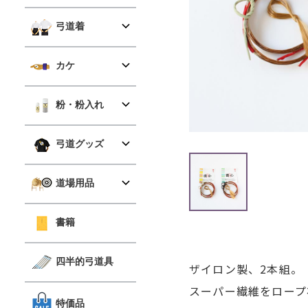
弓道着
カケ
粉・粉入れ
弓道グッズ
道場用品
書籍
四半的弓道具
ザイロン製、2本組。
スーパー繊維をロープ
特価品