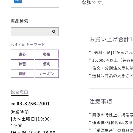
な弦です。
商品検索
お買い上げ合計1
おすすめキーワード
[送料別途]と記載さ
直心
冬用
15,000円以上（
練習
便利
注文・分割注文等に
保護
カーボン
送料は商品の大きさ
総合窓口
注意事項
03-3256-2001
tel:
営業時間
画像の特性上、掲載
[火～土曜日]10:00-
通販価格(税込)は店
19:00
［受注生産］の商品
[日・祝]10:00-18:00