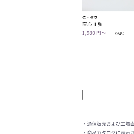
弦・弦巻
直心Ⅱ弦
1,980 円〜
（税込）
・通信販売および工場
・商品カタログに表示さ