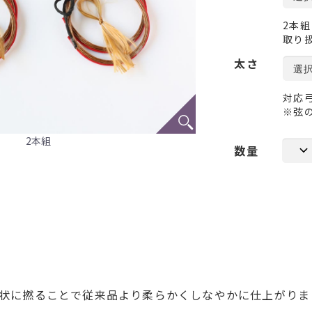
2本組
取り
太さ
対応弓
※弦
2本組
数量
状に撚ることで従来品より柔らかくしなやかに仕上がりま