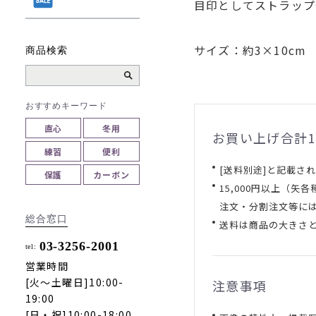
目印としてストラップ
サイズ：約3×10cm
商品検索
おすすめキーワード
直心
冬用
お買い上げ合計1
練習
便利
[送料別途]と記載さ
保護
カーボン
15,000円以上（
注文・分割注文等に
総合窓口
送料は商品の大きさ
03-3256-2001
tel:
営業時間
[火～土曜日]10:00-
注意事項
19:00
[日・祝]10:00-18:00