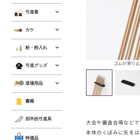
弓道着
カケ
粉・粉入れ
ゴムが滑り止
弓道グッズ
道場用品
書籍
四半的弓道具
大会や審査会場などで
本体のくぼみに矢をは
特価品